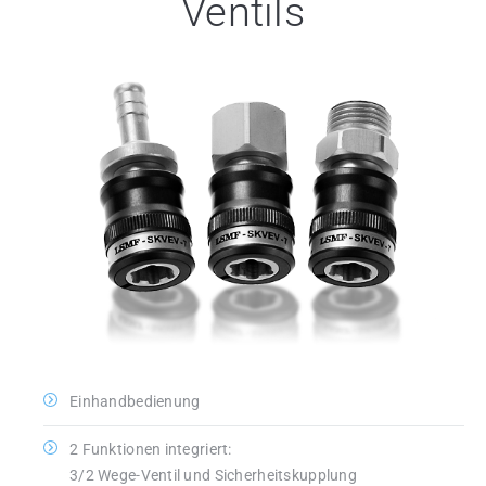
Ventils
Einhandbedienung
2 Funktionen integriert:
3/2 Wege-Ventil und Sicherheitskupplung